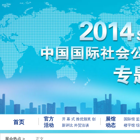
官方
展馆
开 幕 式
推优颁奖
创
国际馆
监
首页
活动
动态
新评比
外贸洽谈
楼宇馆
综
展会热点
>
正文