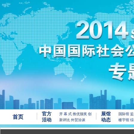
官方
展馆
开 幕 式
推优颁奖
创
国际馆
监
首页
活动
动态
新评比
外贸洽谈
楼宇馆
综