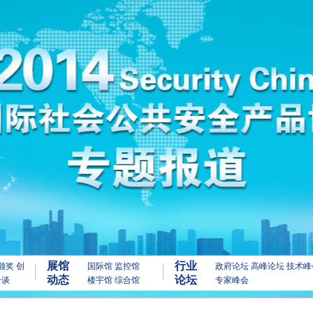
展馆
行业
颁奖
创
国际馆
监控馆
政府论坛
高峰论坛
技术峰
动态
论坛
洽谈
楼宇馆
综合馆
专家峰会