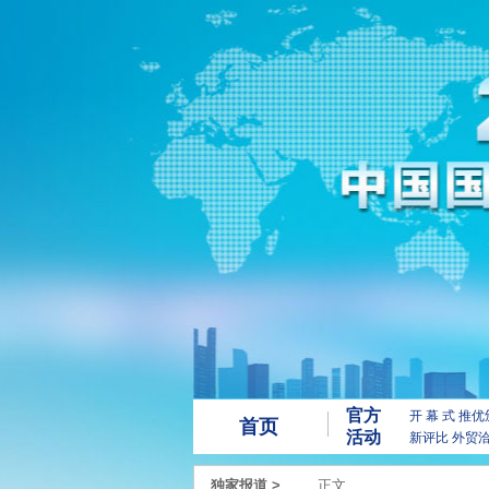
官方
开 幕 式
推优
首页
活动
新评比
外贸
独家报道
>
正文