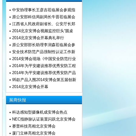
中安协理事长王彦吉莅临展会参观指
原公安部科信局副局长牛晋莅临展会
江西省人民政府副省长、公安厅长郑
2014北京安博会视频监控巨头“圆桌
2014北京安博会开幕典礼举行
原公安部部长助理李润森莅临展会参
安全技术防范产品强制性认证工作新
2014安博会现场《中国安全防范行业
2014年为平安建设推荐优秀安防工程
2014年为平安建设推荐优秀安防产品
95款产品入围2014安博会第五届创新
2014北京安博会开幕
展商快报
科达感知型摄像机成安博会热点
NEC指静脉认证装置闪跃北京安博会
赛普科技亮相北京安博会
厦门立林亮相北京安博会