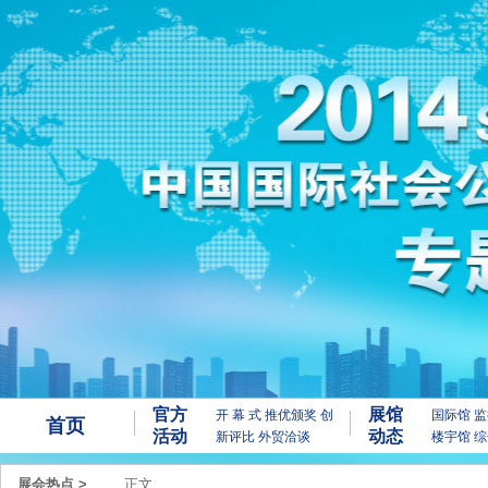
官方
展馆
开 幕 式
推优颁奖
创
国际馆
监
首页
活动
动态
新评比
外贸洽谈
楼宇馆
综
展会热点
>
正文