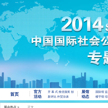
官方
展馆
开 幕 式
推优颁奖
创
国际馆
监
首页
活动
动态
新评比
外贸洽谈
楼宇馆
综
展会热点
>
正文