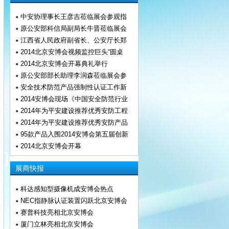
中安协理事长王彦吉莅临展会参观指
原公安部科信局副局长牛晋莅临展会
江西省人民政府副省长、公安厅长郑
2014北京安博会视频监控巨头“圆桌
2014北京安博会开幕典礼举行
原公安部部长助理李润森莅临展会参
安全技术防范产品强制性认证工作新
2014安博会现场《中国安全防范行业
2014年为平安建设推荐优秀安防工程
2014年为平安建设推荐优秀安防产品
95款产品入围2014安博会第五届创新
2014北京安博会开幕
展商快报
科达感知型摄像机成安博会热点
NEC指静脉认证装置闪跃北京安博会
赛普科技亮相北京安博会
厦门立林亮相北京安博会