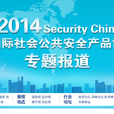
展馆
行业
颁奖
创
国际馆
监控馆
政府论坛
高峰论坛
技术峰
动态
论坛
洽谈
楼宇馆
综合馆
专家峰会