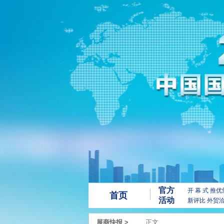
官方
开 幕 式
推优
首页
活动
新评比
外贸
展商快报
>
正文