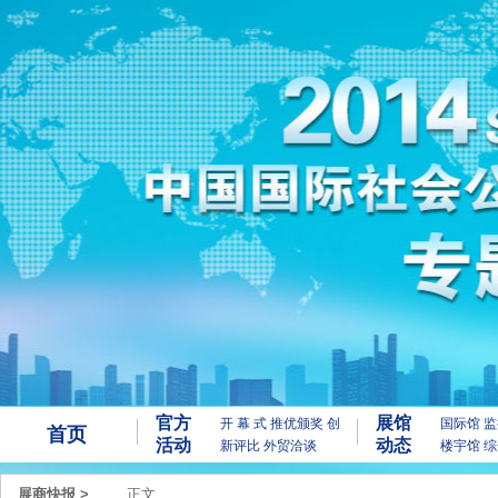
官方
展馆
开 幕 式
推优颁奖
创
国际馆
监
首页
活动
动态
新评比
外贸洽谈
楼宇馆
综
展商快报
>
正文