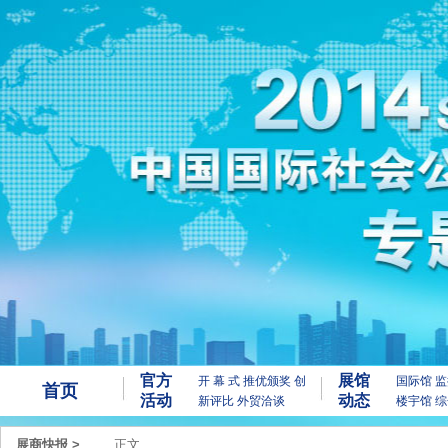
官方
展馆
开 幕 式
推优颁奖
创
国际馆
监
首页
活动
动态
新评比
外贸洽谈
楼宇馆
综
展商快报
>
正文