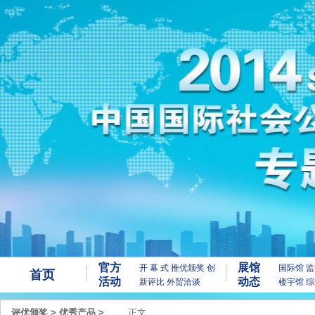
官方
展馆
开 幕 式
推优颁奖
创
国际馆
监
首页
活动
动态
新评比
外贸洽谈
楼宇馆
综
评优颁奖
>
优秀产品
>
正文