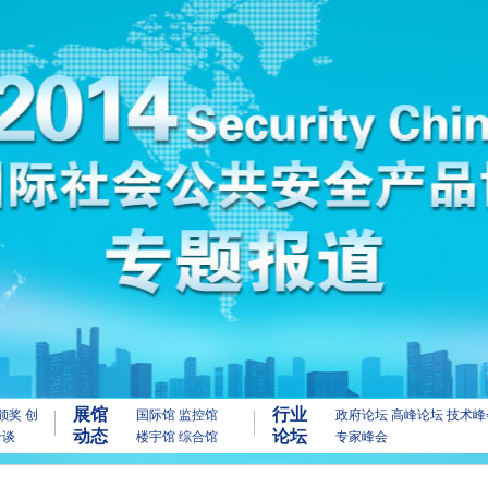
展馆
行业
颁奖
创
国际馆
监控馆
政府论坛
高峰论坛
技术峰
动态
论坛
洽谈
楼宇馆
综合馆
专家峰会