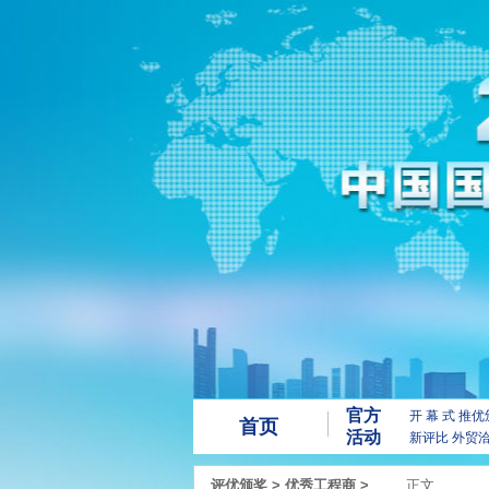
官方
开 幕 式
推优
首页
活动
新评比
外贸
评优颁奖
>
优秀工程商
>
正文