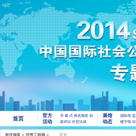
官方
展馆
开 幕 式
推优颁奖
创
国际馆
监
首页
活动
动态
新评比
外贸洽谈
楼宇馆
综
评优颁奖
>
优秀工程商
>
正文