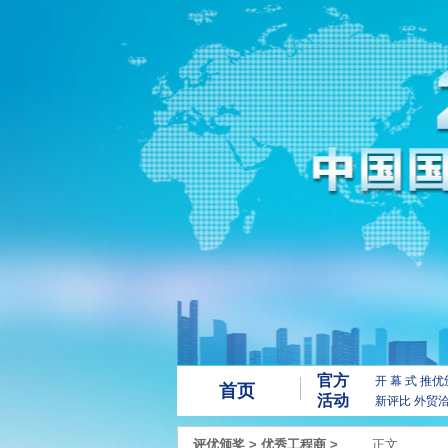
官方
开 幕 式
推优
首页
活动
新评比
外贸
评优颁奖
>
优秀工程商
>
正文