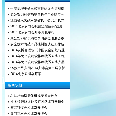
中安协理事长王彦吉莅临展会参观指
原公安部科信局副局长牛晋莅临展会
江西省人民政府副省长、公安厅长郑
2014北京安博会视频监控巨头“圆桌
2014北京安博会开幕典礼举行
原公安部部长助理李润森莅临展会参
安全技术防范产品强制性认证工作新
2014安博会现场《中国安全防范行业
2014年为平安建设推荐优秀安防工程
2014年为平安建设推荐优秀安防产品
95款产品入围2014安博会第五届创新
2014北京安博会开幕
展商快报
科达感知型摄像机成安博会热点
NEC指静脉认证装置闪跃北京安博会
赛普科技亮相北京安博会
厦门立林亮相北京安博会