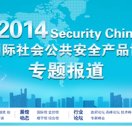
展馆
行业
颁奖
创
国际馆
监控馆
政府论坛
高峰论坛
技术峰
动态
论坛
洽谈
楼宇馆
综合馆
专家峰会