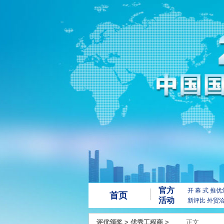
官方
开 幕 式
推优
首页
活动
新评比
外贸
评优颁奖
>
优秀工程商
>
正文