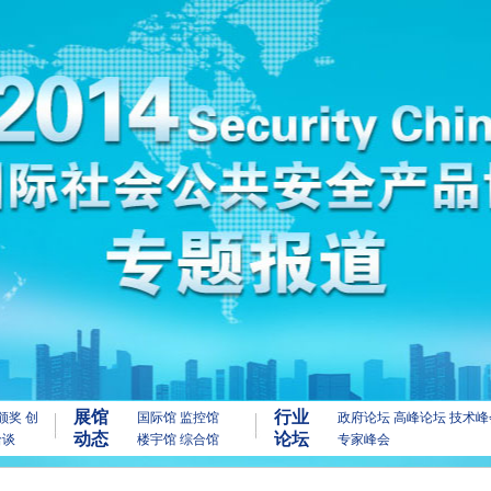
展馆
行业
颁奖
创
国际馆
监控馆
政府论坛
高峰论坛
技术峰
动态
论坛
洽谈
楼宇馆
综合馆
专家峰会