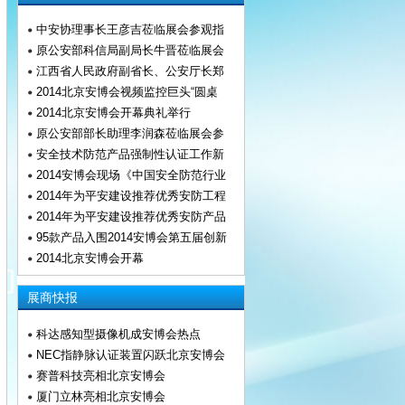
中安协理事长王彦吉莅临展会参观指
原公安部科信局副局长牛晋莅临展会
江西省人民政府副省长、公安厅长郑
2014北京安博会视频监控巨头“圆桌
2014北京安博会开幕典礼举行
原公安部部长助理李润森莅临展会参
安全技术防范产品强制性认证工作新
2014安博会现场《中国安全防范行业
2014年为平安建设推荐优秀安防工程
2014年为平安建设推荐优秀安防产品
95款产品入围2014安博会第五届创新
2014北京安博会开幕
展商快报
科达感知型摄像机成安博会热点
NEC指静脉认证装置闪跃北京安博会
赛普科技亮相北京安博会
厦门立林亮相北京安博会