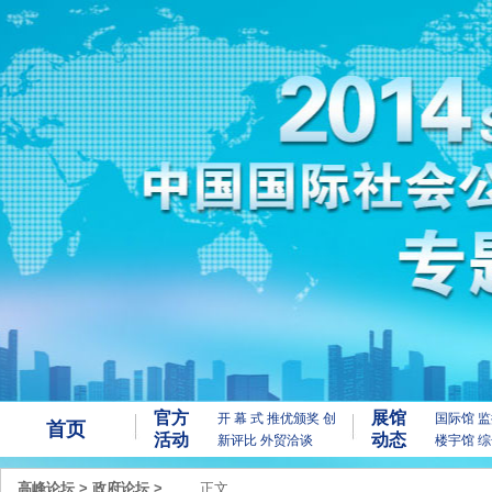
官方
展馆
开 幕 式
推优颁奖
创
国际馆
监
首页
活动
动态
新评比
外贸洽谈
楼宇馆
综
高峰论坛
>
政府论坛
>
正文