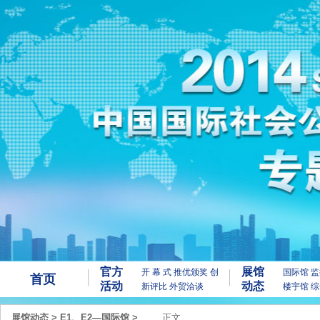
官方
展馆
开 幕 式
推优颁奖
创
国际馆
监
首页
活动
动态
新评比
外贸洽谈
楼宇馆
综
展馆动态
>
E1、E2—国际馆
>
正文