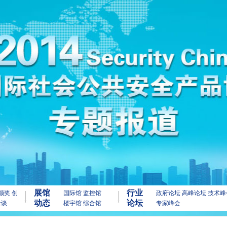
展馆
行业
颁奖
创
国际馆
监控馆
政府论坛
高峰论坛
技术峰
动态
论坛
洽谈
楼宇馆
综合馆
专家峰会