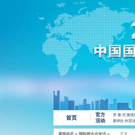
官方
开 幕 式
推优
首页
活动
新评比
外贸
展馆动态
>
国际馆企业专访
>
正文