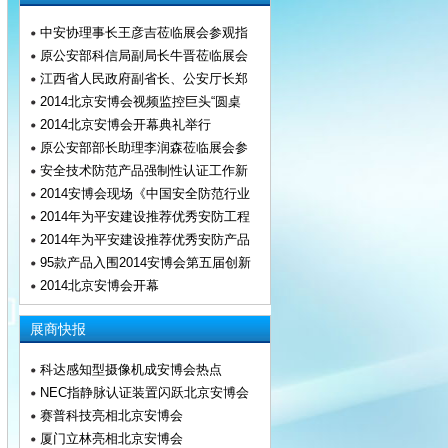
中安协理事长王彦吉莅临展会参观指
原公安部科信局副局长牛晋莅临展会
江西省人民政府副省长、公安厅长郑
2014北京安博会视频监控巨头“圆桌
2014北京安博会开幕典礼举行
原公安部部长助理李润森莅临展会参
安全技术防范产品强制性认证工作新
2014安博会现场《中国安全防范行业
2014年为平安建设推荐优秀安防工程
2014年为平安建设推荐优秀安防产品
95款产品入围2014安博会第五届创新
2014北京安博会开幕
展商快报
科达感知型摄像机成安博会热点
NEC指静脉认证装置闪跃北京安博会
赛普科技亮相北京安博会
厦门立林亮相北京安博会