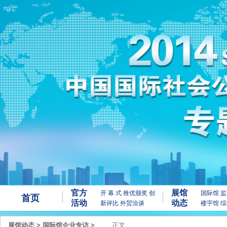
官方
展馆
开 幕 式
推优颁奖
创
国际馆
监
首页
活动
动态
新评比
外贸洽谈
楼宇馆
综
展馆动态
>
国际馆企业专访
>
正文