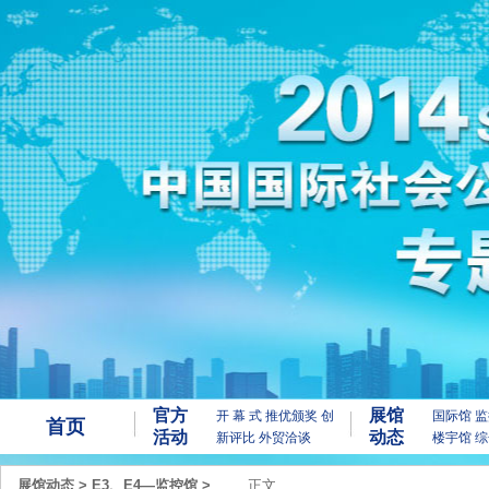
官方
展馆
开 幕 式
推优颁奖
创
国际馆
监
首页
活动
动态
新评比
外贸洽谈
楼宇馆
综
展馆动态
>
E3、E4—监控馆
>
正文