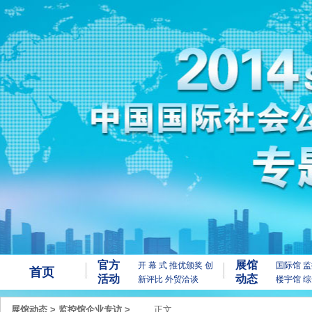
官方
展馆
开 幕 式
推优颁奖
创
国际馆
监
首页
活动
动态
新评比
外贸洽谈
楼宇馆
综
展馆动态
>
监控馆企业专访
>
正文