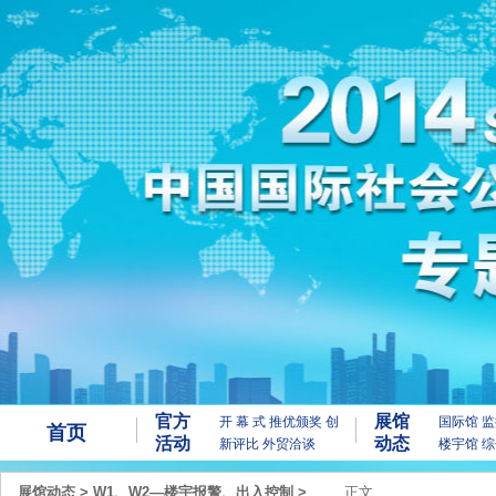
官方
展馆
开 幕 式
推优颁奖
创
国际馆
监
首页
活动
动态
新评比
外贸洽谈
楼宇馆
综
展馆动态
>
W1、W2—楼宇报警、出入控制
>
正文