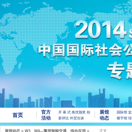
官方
展馆
开 幕 式
推优颁奖
创
国际馆
监
首页
活动
动态
新评比
外贸洽谈
楼宇馆
综
展馆动态
>
W3、W4—警用智能交通、综合应用
>
正文