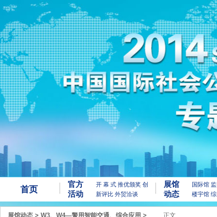
官方
展馆
开 幕 式
推优颁奖
创
国际馆
监
首页
活动
动态
新评比
外贸洽谈
楼宇馆
综
展馆动态
>
W3、W4—警用智能交通、综合应用
>
正文