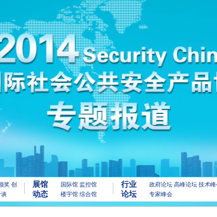
展馆
行业
颁奖
创
国际馆
监控馆
政府论坛
高峰论坛
技术峰
动态
论坛
洽谈
楼宇馆
综合馆
专家峰会