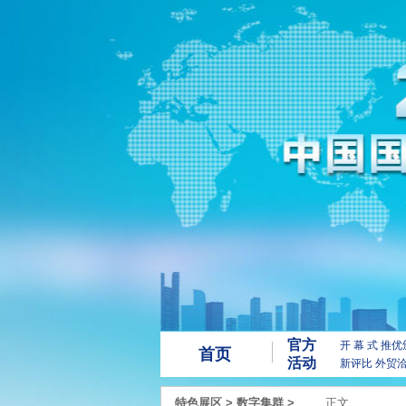
官方
开 幕 式
推优
首页
活动
新评比
外贸
特色展区
>
数字集群
>
正文