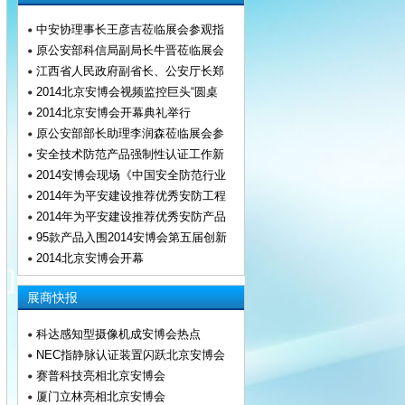
中安协理事长王彦吉莅临展会参观指
原公安部科信局副局长牛晋莅临展会
江西省人民政府副省长、公安厅长郑
2014北京安博会视频监控巨头“圆桌
2014北京安博会开幕典礼举行
原公安部部长助理李润森莅临展会参
安全技术防范产品强制性认证工作新
2014安博会现场《中国安全防范行业
2014年为平安建设推荐优秀安防工程
2014年为平安建设推荐优秀安防产品
95款产品入围2014安博会第五届创新
2014北京安博会开幕
展商快报
科达感知型摄像机成安博会热点
NEC指静脉认证装置闪跃北京安博会
赛普科技亮相北京安博会
厦门立林亮相北京安博会