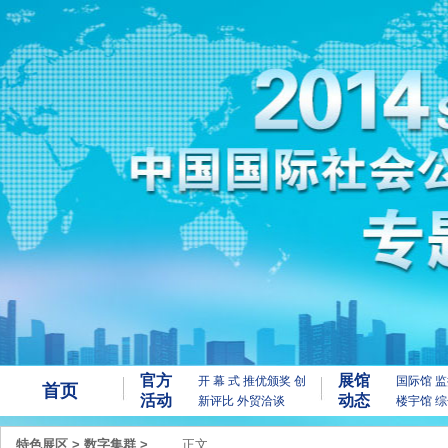
官方
展馆
开 幕 式
推优颁奖
创
国际馆
监
首页
活动
动态
新评比
外贸洽谈
楼宇馆
综
特色展区
>
数字集群
>
正文