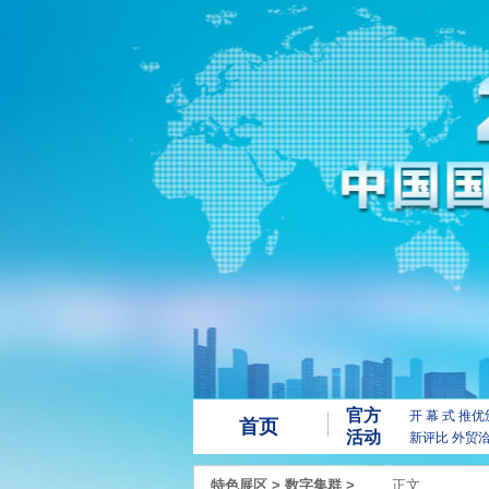
官方
开 幕 式
推优
首页
活动
新评比
外贸
特色展区
>
数字集群
>
正文