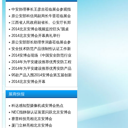
中安协理事长王彦吉莅临展会参观指
原公安部科信局副局长牛晋莅临展会
江西省人民政府副省长、公安厅长郑
2014北京安博会视频监控巨头“圆桌
2014北京安博会开幕典礼举行
原公安部部长助理李润森莅临展会参
安全技术防范产品强制性认证工作新
2014安博会现场《中国安全防范行业
2014年为平安建设推荐优秀安防工程
2014年为平安建设推荐优秀安防产品
95款产品入围2014安博会第五届创新
2014北京安博会开幕
展商快报
科达感知型摄像机成安博会热点
NEC指静脉认证装置闪跃北京安博会
赛普科技亮相北京安博会
厦门立林亮相北京安博会