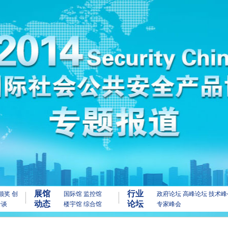
展馆
行业
颁奖
创
国际馆
监控馆
政府论坛
高峰论坛
技术峰
动态
论坛
洽谈
楼宇馆
综合馆
专家峰会