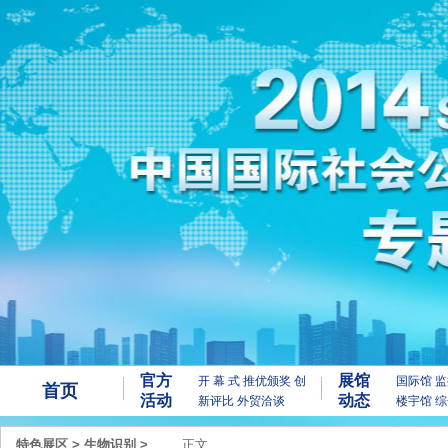
官方
展馆
开 幕 式
推优颁奖
创
国际馆
监
首页
活动
动态
新评比
外贸洽谈
楼宇馆
综
特色展区
>
生物识别
>
正文