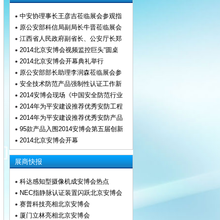
中安协理事长王彦吉莅临展会参观指
原公安部科信局副局长牛晋莅临展会
江西省人民政府副省长、公安厅长郑
2014北京安博会视频监控巨头“圆桌
2014北京安博会开幕典礼举行
原公安部部长助理李润森莅临展会参
安全技术防范产品强制性认证工作新
2014安博会现场《中国安全防范行业
2014年为平安建设推荐优秀安防工程
2014年为平安建设推荐优秀安防产品
95款产品入围2014安博会第五届创新
2014北京安博会开幕
展商快报
科达感知型摄像机成安博会热点
NEC指静脉认证装置闪跃北京安博会
赛普科技亮相北京安博会
厦门立林亮相北京安博会