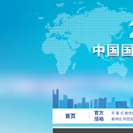
官方
开 幕 式
推优
首页
活动
新评比
外贸