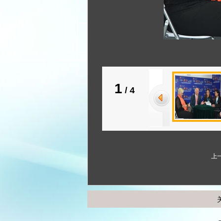
1
/
4
上