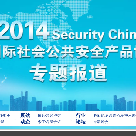
展馆
行业
颁奖
创
国际馆
监控馆
政府论坛
高峰论坛
技术峰
动态
论坛
洽谈
楼宇馆
综合馆
专家峰会