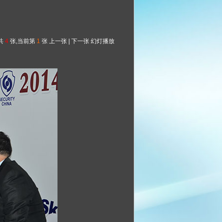
共
4
张,当前第
1
张
上一张
|
下一张
幻灯播放