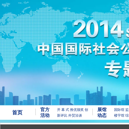
官方
展馆
开 幕 式
推优颁奖
创
国际馆
监
首页
活动
动态
新评比
外贸洽谈
楼宇馆
综