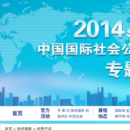
官方
展馆
开 幕 式
推优颁奖
创
国际馆
监
首页
活动
动态
新评比
外贸洽谈
楼宇馆
综
首页
>
评优颁奖
>
优秀产品