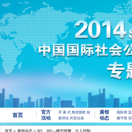
官方
展馆
开 幕 式
推优颁奖
创
国际馆
监
首页
活动
动态
新评比
外贸洽谈
楼宇馆
综
首页
>
展馆动态
>
W1、W2—楼宇报警、出入控制