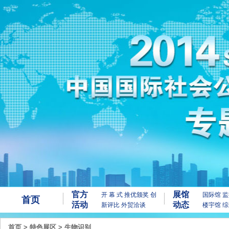
官方
展馆
开 幕 式
推优颁奖
创
国际馆
监
首页
活动
动态
新评比
外贸洽谈
楼宇馆
综
首页
>
特色展区
>
生物识别